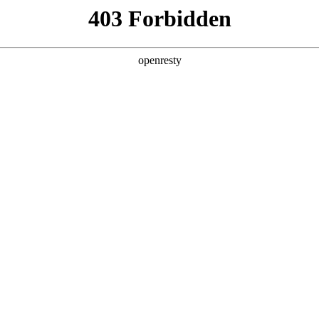
产品及服务
行业解决方案
合作伙伴
投资者关系
服务器
通用算力服务器
计算终端产品
数据