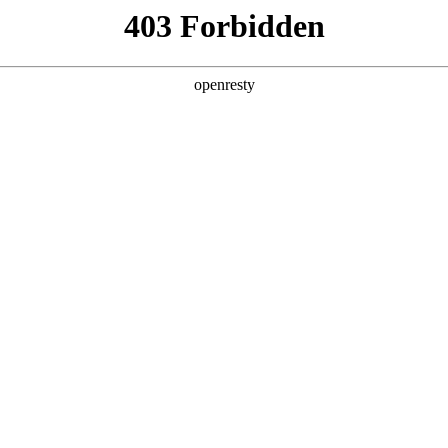
产品及服务
行业解决方案
合作伙伴
投资者关系
低空场景解决方案
，通过融合信息化、数字化、智能化及无人机技术，打造集低空飞
场景。
核心功能
快速部署使用